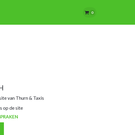
VRIENDEN VAN BRUKSEL
GESCHENKBONNEN
CONTACT
PUBL
0
H
ite van Thurn & Taxis
s op de site
SPRAKEN