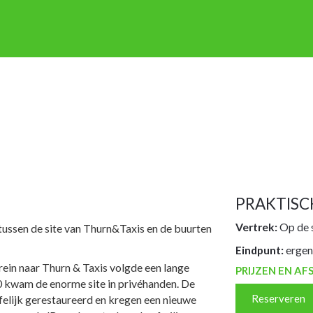
P OP STAP
NIEUWSBRIEF
ENGLISH
FRANÇAIS
PRAKTISCH
PRAKTISC
Vertrek:
Op de s
ussen de site van Thurn&Taxis en de buurten
Eindpunt:
ergen
rein naar Thurn & Taxis volgde een lange
PRIJZEN EN AF
00 kwam de enorme site in privéhanden. De
Reserveren
elijk gerestaureerd en kregen een nieuwe