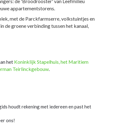
angers: de 'Broodrooster' van Leefmilieu
ieuwe appartementstorens.
lek, met de Parckfarmserre, volkstuintjes en
in de groene verbinding tussen het kanaal,
aan het
Koninklijk Stapelhuis,
het Maritiem
Herman Teirlinckgebouw
.
gids houdt rekening met iedereen en past het
eer ons!