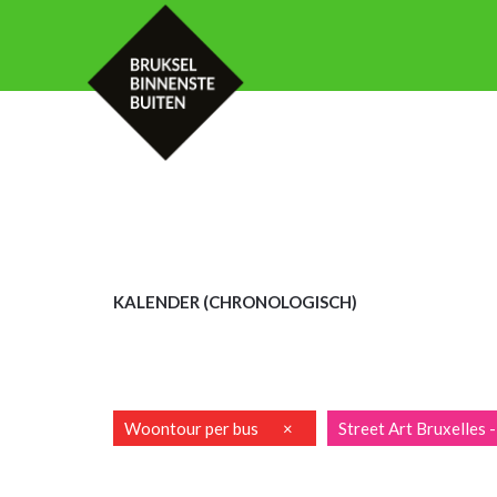
HOME
KALENDER
MET UW GROE
KALENDER (CHRON
OLOGISCH)
Woontour per bus
×
Street Art Bruxelles -