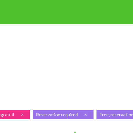
P OP STAP
NIEUWSBRIEF
ENGLISH
FRANÇAIS
PRAKTISCH
 gratuit
×
Reservation required
×
Free, reservatio