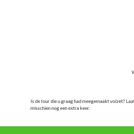
W
Is de tour die u graag had meegemaakt volzet? Laa
misschien nog een extra keer.