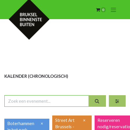
0
KALENDER (CHRON
OLOGISCH)
Street Art
×
Reserveren
Boterhammen
×
Brussels -
nodig/reservati
in het park