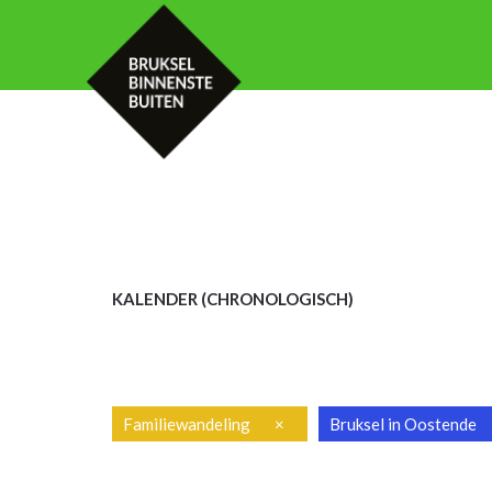
HOME
KALENDER
MET UW GROE
KALENDER (CHRON
OLOGISCH)
Familiewandeling
×
Bruksel in Oostende