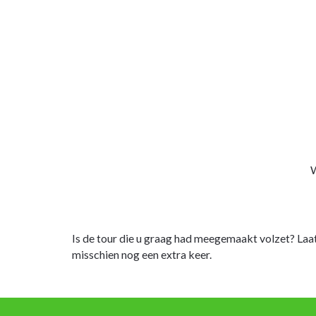
W
Is de tour die u graag had meegemaakt volzet? Laa
misschien nog een extra keer.