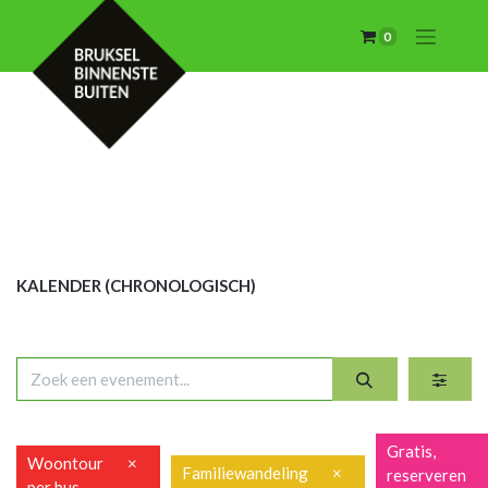
0
KALENDER (CHRON
OLOGISCH)
Gratis,
Woontour
×
Familiewandeling
×
reserveren
per bus