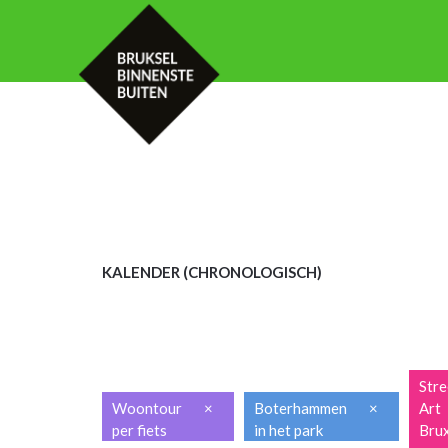
HOME
KALENDER
MET UW GROE
KALENDER (CHRON
OLOGISCH)
Stre
Woontour
×
Boterhammen
×
Art
per fiets
in het park
Brux