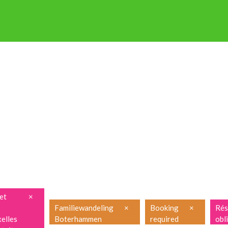
P OP STAP
NIEUWSBRIEF
ENGLISH
FRANÇAIS
PRAKTISCH
et
×
Familiewandeling
×
Booking
×
Rés
elles
Boterhammen
required
obl