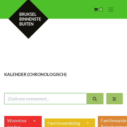
0
KALENDER (CHRON
OLOGISCH)
Woontour
×
Familiewande
Familiewandeling
×
per bus
Boterhamme