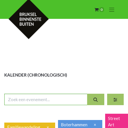
0
KALENDER (CHRON
OLOGISCH)
Street
Boterhammen
×
Art
Familiewandeling
×