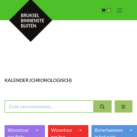
0
KALENDER (CHRON
OLOGISCH)
Woontour
×
Woontour
×
Boterhammen
×
per fiets
per bus
in het park