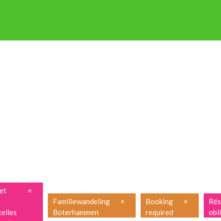
P OP STAP
NIEUWSBRIEF
ENGLISH
FRANÇAIS
PRAKTISCH
et
×
Familiewandeling
×
Booking
×
Rés
elles
Boterhammen
required
obl