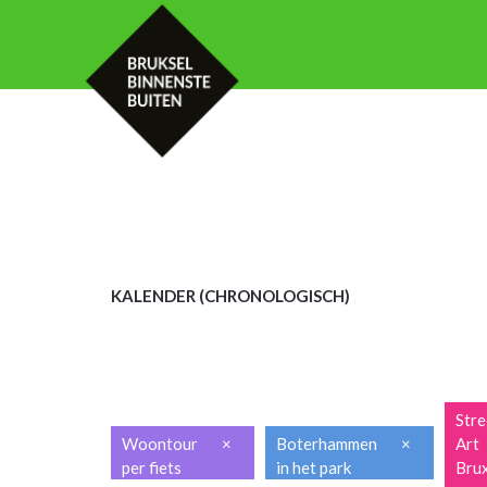
HOME
KALENDER
MET UW GROE
KALENDER (CHRON
OLOGISCH)
Stre
Woontour
×
Boterhammen
×
Art
per fiets
in het park
Brux