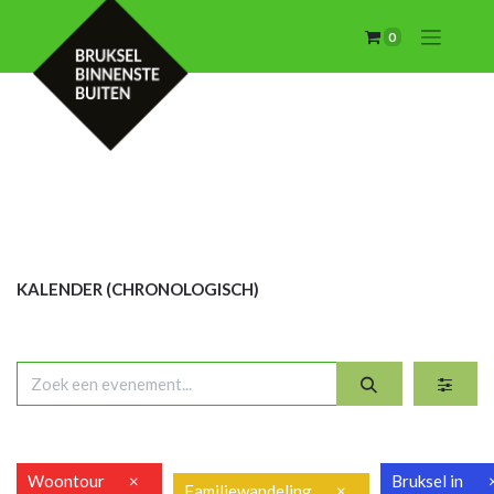
0
KALENDER (CHRON
OLOGISCH)
Woontour
×
Bruksel in
Familiewandeling
×