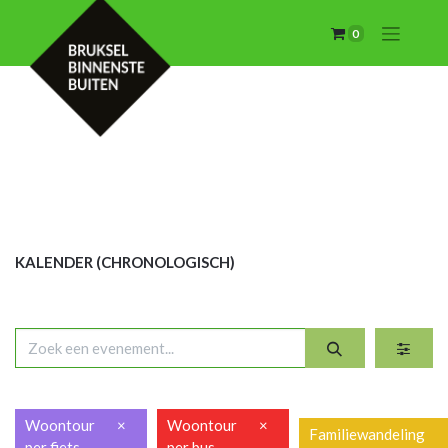
0
KALENDER (CHRON
OLOGISCH)
Woontour
×
Woontour
×
Familiewandeling
per fiets
per bus