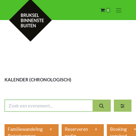
0
KALENDER (CHRON
OLOGISCH)
Familiewandeling
×
Reserveren
×
Booking
Boterhammen
nodig
required