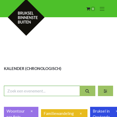
0
KALENDER (CHRON
OLOGISCH)
Woontour
×
Bruksel in
Familiewandeling
×
per fiets
Oostende