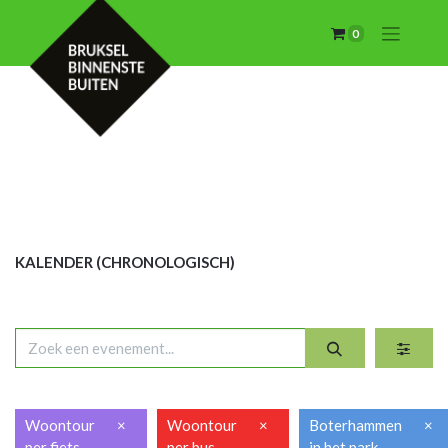
0
KALENDER (CHRON
OLOGISCH)
Woontour
×
Woontour
×
Boterhammen
×
per fiets
per bus
in het park