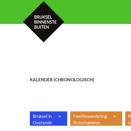
HOME
KALENDER
MET UW GROE
KALENDER (CHRON
OLOGISCH)
Bruksel in
×
Familiewandeling
×
R
Oostende
Boterhammen
n