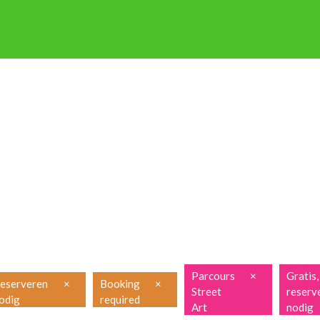
P OP STAP
NIEUWSBRIEF
ENGLISH
FRANÇAIS
PRAKTISCH
Parcours
×
Gratis,
eserveren
×
Booking
×
Street
reserv
odig
required
Art
nodig