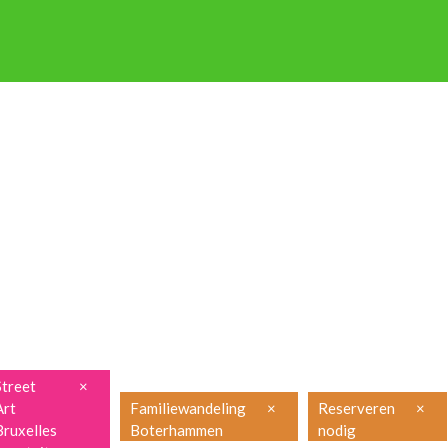
P OP STAP
NIEUWSBRIEF
ENGLISH
FRANÇAIS
PRAKTISCH
Street
×
Art
Familiewandeling
×
Reserveren
×
Bruxelles
Boterhammen
nodig