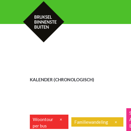
HOME
KALENDER
MET UW GROE
KALENDER (CHRON
OLOGISCH)
Woontour
×
Familiewandeling
×
per bus