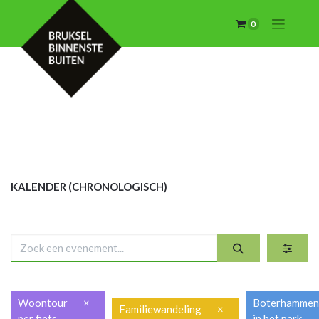
0
KALENDER (CHRON
OLOGISCH)
Woontour
×
Boterhamme
Familiewandeling
×
per fiets
in het park