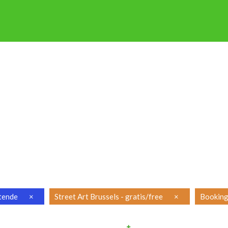
P OP STAP
NIEUWSBRIEF
ENGLISH
FRANÇAIS
PRAKTISCH
tende
×
Street Art Brussels - gratis/free
×
Booking