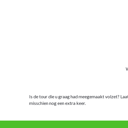
W
Is de tour die u graag had meegemaakt volzet? Laa
misschien nog een extra keer.