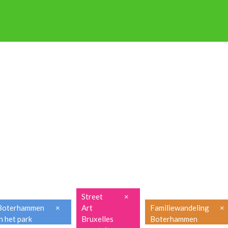
P OP STAP
NIEUWSBRIEF
ENGLISH
FRANÇAIS
PRAKTISCH
Street
×
Boterhammen
×
Art
Familiewandeling
×
in het park
Bruxelles
Boterhammen