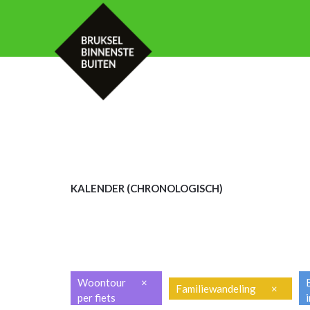
HOME
KALENDER
MET UW GROE
KALENDER (CHRON
OLOGISCH)
Woontour
×
Familiewandeling
×
per fiets