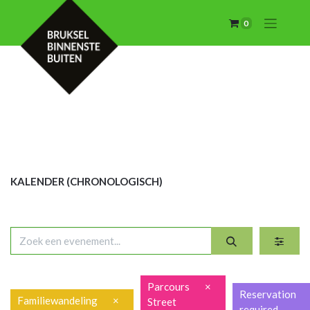
0
KALENDER (CHRON
OLOGISCH)
Parcours
×
Reservation
Familiewandeling
×
Street
required