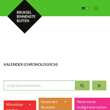
0
KALENDER (CHRON
OLOGISCH)
Street Art
×
Reserveren
Woontour
×
Brussels -
nodig/reservation
per bus