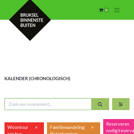
0
KALENDER (CHRON
OLOGISCH)
Reserveren
Woontour
×
Familiewandeling
×
nodig/reserva
per bus
Boterhammen