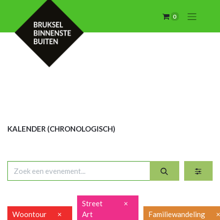
0
KALENDER (CHRON
OLOGISCH)
Street
×
Woontour
×
Art
Familiewandeling