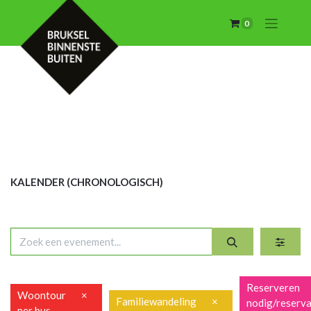
0
KALENDER (CHRON
OLOGISCH)
Reserveren
Woontour
×
Familiewandeling
×
nodig/reserva
per bus