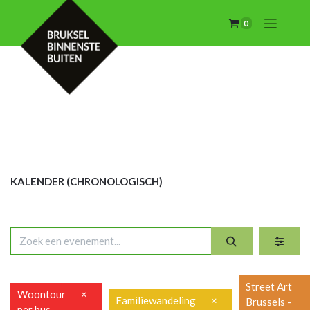
0
KALENDER (CHRON
OLOGISCH)
Street Art
Woontour
×
Familiewandeling
×
Brussels -
per bus