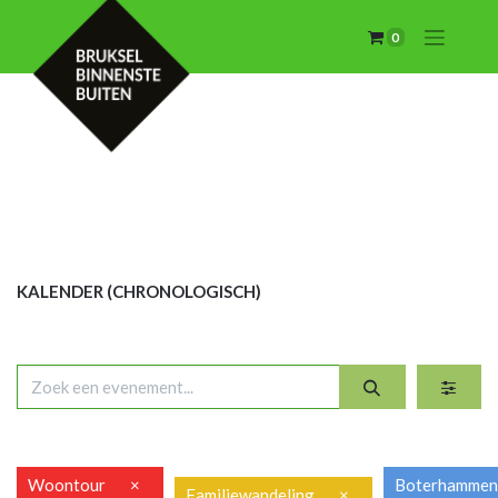
0
KALENDER (CHRON
OLOGISCH)
Woontour
×
Boterhamme
Familiewandeling
×