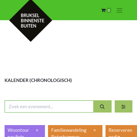
0
KALENDER (CHRON
OLOGISCH)
Woontour
×
Familiewandeling
×
Reserveren
per fiets
Boterhammen
nodig