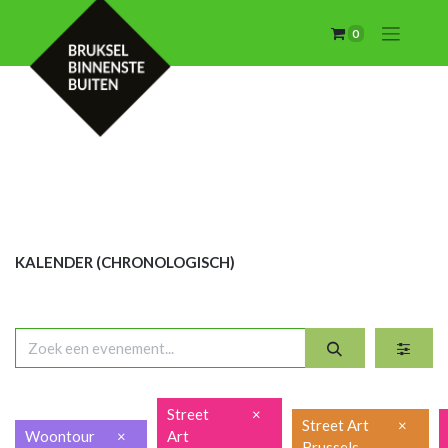
0
KALENDER (CHRON
OLOGISCH)
Street
×
Street Art
×
Woontour
×
Art
Brussels -