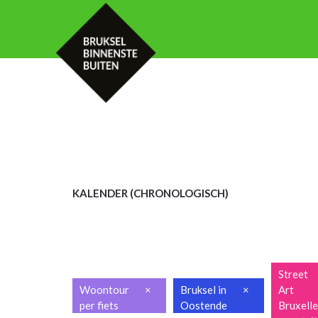
HOME
KALENDER
MET UW GROE
KALENDER (CHRON
OLOGISCH)
Street
Woontour
×
Bruksel in
×
Art
per fiets
Oostende
Bruxell