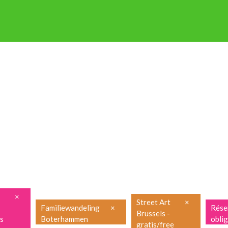
P OP STAP
NIEUWSBRIEF
ENGLISH
FRANÇAIS
PRAKTISCH
×
Street Art
×
Familiewandeling
×
Rése
Brussels -
es
Boterhammen
obli
gratis/free