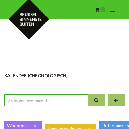
0
KALENDER (CHRON
OLOGISCH)
Woontour
×
Boterhamme
Familiewandeling
×