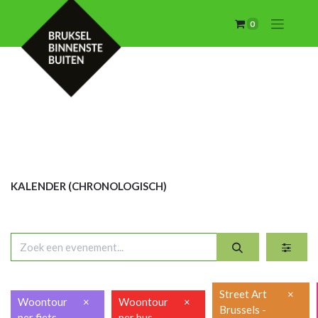
0
KALENDER (CHRON
OLOGISCH)
Street Art
×
Woontour
×
Woontour
×
Brussels -
per fiets
per bus