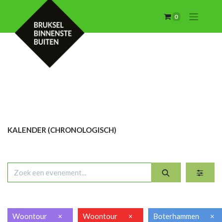
0
KALENDER (CHRON
OLOGISCH)
Woontour
×
Woontour
×
Boterhammen
×