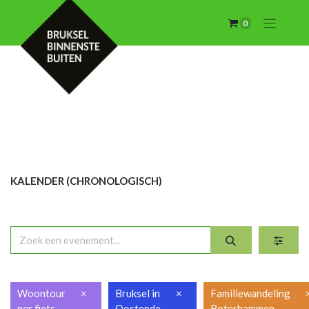
0
KALENDER (CHRON
OLOGISCH)
Woontour
×
Bruksel in
×
Familiewandeling
per fiets
Oostende
Boterhammen