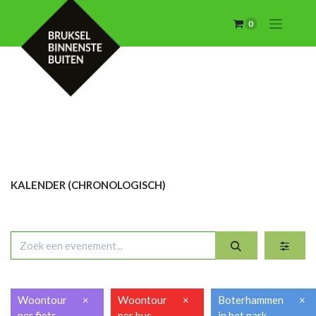
0
KALENDER (CHRON
OLOGISCH)
Woontour
×
Woontour
×
Boterhammen
×
per fiets
per bus
in het park