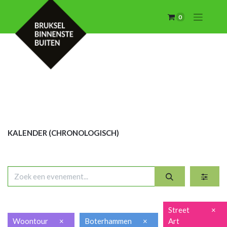
0
KALENDER (CHRON
OLOGISCH)
Street
×
Woontour
×
Boterhammen
×
Art