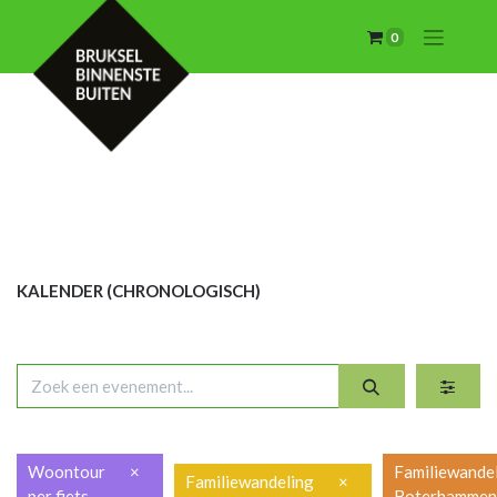
0
KALENDER (CHRON
OLOGISCH)
Woontour
×
Familiewande
Familiewandeling
×
per fiets
Boterhamme