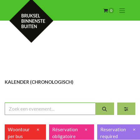
0
KALENDER (CHRON
OLOGISCH)
Woontour
×
Réservation
×
Reservation
×
per bus
obligatoire
required