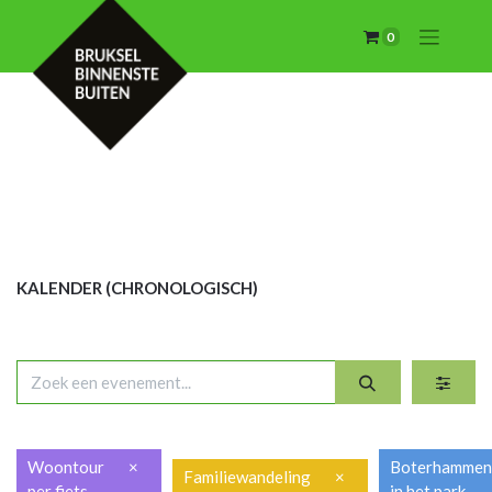
0
KALENDER (CHRON
OLOGISCH)
Woontour
×
Boterhamme
Familiewandeling
×
per fiets
in het park