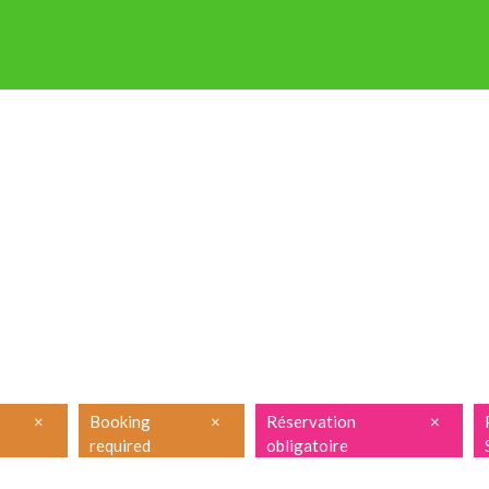
P OP STAP
NIEUWSBRIEF
ENGLISH
FRANÇAIS
PRAKTISCH
×
Booking
×
Réservation
×
required
obligatoire