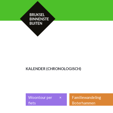
HOME
KALENDER
MET UW GROE
KALENDER (CHRON
OLOGISCH)
Woontour per
×
Familiewandeling
fiets
Boterhammen