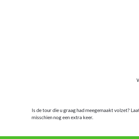
W
Is de tour die u graag had meegemaakt volzet? Laa
misschien nog een extra keer.