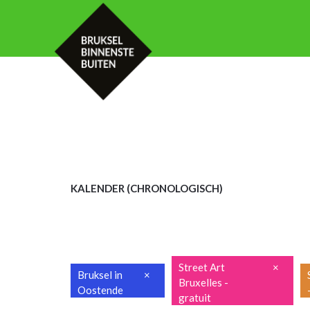
HOME
KALENDER
MET UW GROE
KALENDER (CHRON
OLOGISCH)
Street Art
×
Bruksel in
×
Bruxelles -
Oostende
gratuit