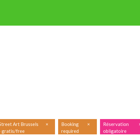
P OP STAP
NIEUWSBRIEF
ENGLISH
FRANÇAIS
PRAKTISCH
Street Art Brussels
×
Booking
×
Réservation
- gratis/free
required
obligatoire