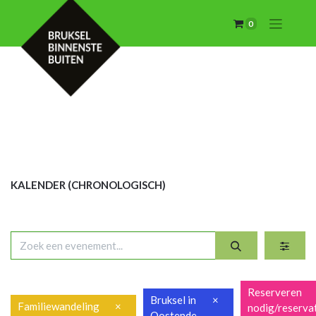
0
KALENDER (CHRON
OLOGISCH)
Reserveren
Bruksel in
×
Familiewandeling
×
nodig/reserva
Oostende