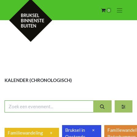
0
KALENDER (CHRON
OLOGISCH)
Bruksel in
×
Familiewandel
Familiewandeling
×
Oostende
Boterhammen